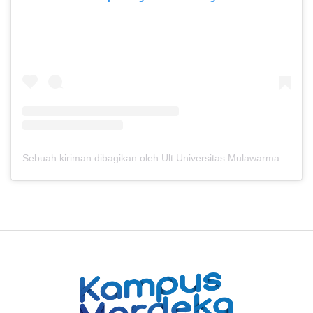
Sebuah kiriman dibagikan oleh Ult Universitas Mulawarman (@ultunmul)